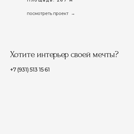
посмотреть проект
Хотите интерьер своей мечты?
+7 (931) 513 15 61
homzy.interiors@gmail.com
WhatsApp →
Telegram- канал →
Telegram →
Группа Вконтакте →
Instagram* →
* Instagram является
экстремистской организацией на
территории РФ
Оставьте заявку и мы свяжемся
с вами в ближайшее время